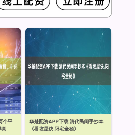
两个平
华楚配资APP下载 清代民间手抄本
样真
《看坟屋诀.阳宅全秘》