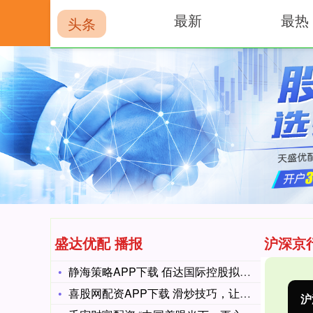
最新
最热
头条
首页
盛达优配
盛达优配 播报
沪深京
静海策略APP下载 佰达国际控股拟进行股份合并
喜股网配资APP下载 滑炒技巧，让肉片嫩如豆腐的厨房魔法
沪深300
4651.31
-6.85
-0.15%