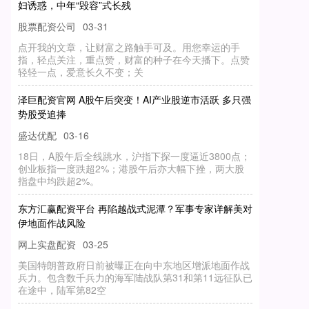
妇诱惑，中年“毁容”式长残
股票配资公司
03-31
点开我的文章，让财富之路触手可及。用您幸运的手
指，轻点关注，重点赞，财富的种子在今天播下。点赞
轻轻一点，爱意长久不变；关
泽巨配资官网 A股午后突变！AI产业股逆市活跃 多只强
势股受追捧
盛达优配
03-16
18日，A股午后全线跳水，沪指下探一度逼近3800点；
创业板指一度跌超2%；港股午后亦大幅下挫，两大股
指盘中均跌超2%。
东方汇赢配资平台 再陷越战式泥潭？军事专家详解美对
伊地面作战风险
网上实盘配资
03-25
美国特朗普政府日前被曝正在向中东地区增派地面作战
兵力。包含数千兵力的海军陆战队第31和第11远征队已
在途中，陆军第82空