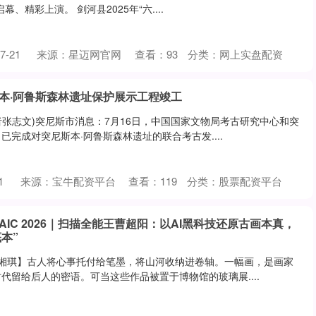
、精彩上演。 剑河县2025年“六....
-21
来源：星迈网官网
查看：
93
分类：
网上实盘配资
古本·阿鲁斯森林遗址保护展示工程竣工
记者张志文)突尼斯市消息：7月16日，中国国家文物局考古研究中心和突
完成对突尼斯本·阿鲁斯森林遗址的联合考古发....
1
来源：宝牛配资平台
查看：
119
分类：
股票配资平台
AIC 2026｜扫描全能王曹超阳：以AI黑科技还原古画本真，
本”
郑湘琪】古人将心事托付给笔墨，将山河收纳进卷轴。一幅画，是画家
代留给后人的密语。可当这些作品被置于博物馆的玻璃展....