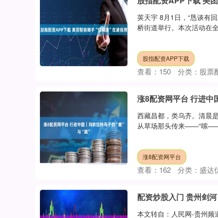
股指配资APP下载 美
荚天宇 8月1日，“恳谈
桥街道举行。本次活动在全
股指配资APP下载
查看：
150
分类：
股票
涨8配资网平台 行进中
西藏昌都，类乌齐。清晨是
从草场那头传来——“嗦——
涨8配资网平台
查看：
162
分类：
盛达
配资炒股入门 贵州剑河
本文转自：人民网-贵州频道 