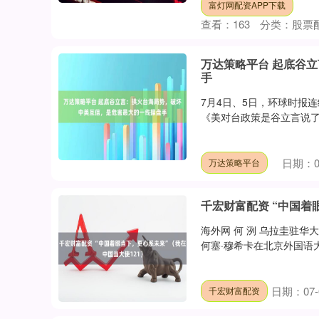
富灯网配资APP下载
查看：
163
分类：
股票
万达策略平台 起底谷
手
7月4日、5日，环球时报
《美对台政策是谷立言说了
日期：07
万达策略平台
千宏财富配资 “中国着
海外网 何 洌 乌拉圭驻华
何塞·穆希卡在北京外国语大
日期：07-
千宏财富配资