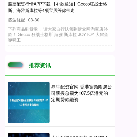
股票配资行情APP下载 【补款通知】Gecco狂战士格
斯、海雅斯库拉等4项宝贝等你带走
盛达优配
03-30
下列商品到货啦， 请大家自行认领到拆盒网淘宝店补
款！ Gecco 狂战士格斯 海雅 斯库拉 JOYTOY 大鳄鱼
咿呀工
推荐资讯
鼎牛配资官网 香港宽频附属公
司获授总额为107.5亿港元的
定期贷款融资