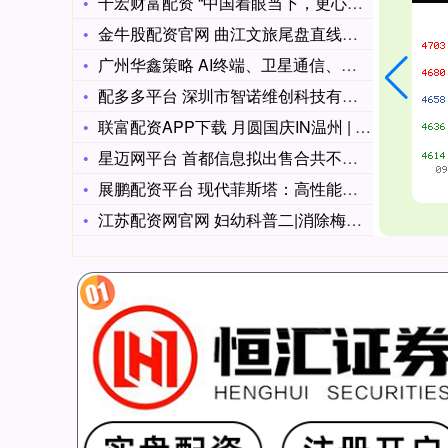
千宏财富配资 “中国着眼当下，更心系未来”（我在中国当大使1
金牛股配资官网 曲江文旅尾盘直线涨停！多只高位股“炸板” 旅
广州华鑫策略 AI终端、卫星通信、汽车电子驱动多元增长 信维
配多多平台 深圳市智诺维创科技有限公司科普酱酒为什么要勾调？
联富配资APP下载 月圆国庆IN温州 | 一头扎进温州的小吃
星迈网平台 首都信息拟出售合共不超过540万股数字认证上市股
展鹏配资平台 现代菲斯塔：高性能轿跑的年轻之选，1.6T 动
江苏配资网官网 妇幼科普二|消除梅毒母婴传播 维护母婴健康权