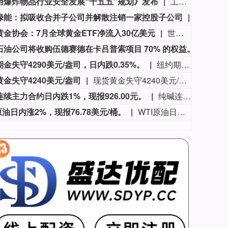
用爆炸物品行业安全发展“十五五”规划》发布
工业和信息化部6日对外发布《民用爆炸物品行业安全发展“十五五”规划》，旨在进一步提升本质安全水平，强化监管效能，优化产业结构、产品结构、产能布局，推动行业向智能化、绿色化、融合化、国际化方向发展。民爆行业是推进现代化基础设施体系建设、保障国民经济和社会发展需要的重要基础性行业。规划提出到2030年，民爆行业安全水平进一步提高，创新能力持续增强，安全基础更加巩固，供给能力稳步提升，产品质量不断提高，企业重组整合有序推进，形成3至5家具有较强国际运营能力的大型民爆企业集团，绿色制造技术持续升级等。规划设定了10个主要指标，其中包括企业集团现场混装炸药许可产能占比≥40%、民用爆炸物品生产线1.1级和1.2级生产工房无操作人员等4个约束性指标；不发生重特大生产安全事故、主要产品产能利用率≥75%、危险岗位操作人员智能装备替代比例≥60%、排名前10家生产企业集团行业生产总值占比≥70%等6个预期性指标。（新华社）
绿能：拟吸收合并子公司并解散注销一家控股子公司
电投绿能
黄金协会：7月全球黄金ETF净流入30亿美元
世界黄金协会发布报告显示，全球黄金ETF在7月录得30亿美元净流入，结束此前连续两个月资金流出局面。受资金流入及金价上涨推动，全球黄金ETF资产管理规模（AUM）升至5300亿美元，较上月增长1%；黄金ETF持仓增加23吨至4068吨。
英国石油公司将收购伍德赛德在卡吕普索项目 70% 的权益。
英国石
金失守4290美元/盎司，日内跌0.35%。
纽约期金失守4290美元/盎司，日内跌0.35%。
金失守4240美元/盎司
现货黄金失守4240美元/盎司，日内跌0.19%。
续主力合约日内跌1%，现报926.00元。
纯碱连续主力合约日内跌1%，现报926.00元。
原油日内涨2%，现报76.78美元/桶。
WTI原油日内涨2%，现报76.78美元/桶。