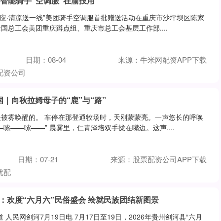
团智能骑手“空调服”在渝投用
有回应·清凉送一线”美团骑手空调服首批赠送活动在重庆市沙坪坝区陈家
国总工会美团重庆蹲点组、重庆市总工会基层工作部....
日期：08-04
来源：牛米网配资APP下载
配资公司
国｜向秋拉姆母子的“鹿”与“路”
被雾唤醒的。 车停在那登通牧场时，天刚蒙蒙亮。一声悠长的呼唤
嗦——嗦——” 晨雾里，仁青泽培双手拢在嘴边。这声....
日期：07-21
来源：股票配资公司APP下载
优配
：欢度“六月六”民俗盛会 绘就民族团结新图景
人民网剑河7月19日电 7月17日至19日，2026年贵州剑河县“六月