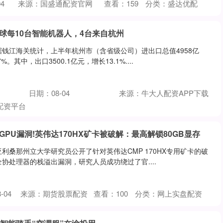
4
来源：国盛通配资官网
查看：
159
分类：
盛达优配
球每10台智能机器人，4台来自杭州
据钱江海关统计，上半年杭州市（含省级公司）进出口总值4958亿
。其中，出口3500.1亿元，增长13.1%....
日期：08-04
来源：牛大人配资APP下载
配资平台
GPU漏洞!英伟达170HX矿卡被破解：最高解锁80GB显存
利桑那州立大学研究员公开了针对英伟达CMP 170HX专用矿卡的破
协处理器的栈溢出漏洞，研究人员成功绕过了官....
-04
来源：期货股票配资
查看：
100
分类：
网上实盘配资