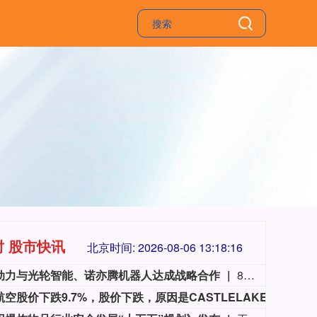
时 股市快讯
北京时间:
2026-08-06 13:18:17
动力与光轮智能、诺亦腾机器人达成战略合作
8月6日，黎曼动力宣布与光轮智能、诺亦腾机器人（Noitom Robotics）达成战略合作。围绕 Riemann-1.0 具身世界动作模型与 Matrix-Game 3.5 交互式世界模型，黎曼动力将与两家公司在高质量具身数据采集、模型训练、规模化评测、真实机器人部署与反馈优化等方向展开协同，推进百万小时具身智能数据建设。
易捷航空股价下跌9.7%，股价下跌，原因是CASTLELAKE拒绝提供报价。
易捷航
3515.56
基金指数
722
-19.58
-0.55%