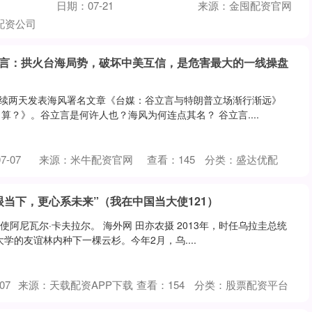
日期：07-21
来源：金囤配资官网
配资公司
立言：拱火台海局势，破坏中美互信，是危害最大的一线操盘
连续两天发表海风署名文章《台媒：谷立言与特朗普立场渐行渐远》
算？》。谷立言是何许人也？海风为何连点其名？ 谷立言....
-07
来源：米牛配资官网
查看：
145
分类：
盛达优配
眼当下，更心系未来”（我在中国当大使121）
大使阿尼瓦尔·卡夫拉尔。 海外网 田亦农摄 2013年，时任乌拉圭总统
学的友谊林内种下一棵云杉。今年2月，乌....
07
来源：天载配资APP下载
查看：
154
分类：
股票配资平台